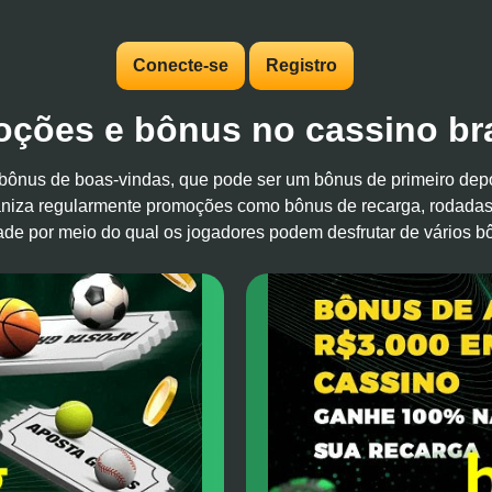
Conecte-se
Registro
ções e bônus no cassino b
 bônus de boas-vindas, que pode ser um bônus de primeiro dep
rganiza regularmente promoções como bônus de recarga, rodada
ade por meio do qual os jogadores podem desfrutar de vários bô