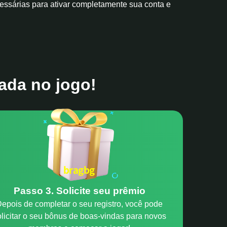
essárias para ativar completamente sua conta e
ada no jogo!
Passo 3. Solicite seu prêmio
epois de completar o seu registro, você pode
olicitar o seu bônus de boas-vindas para novos