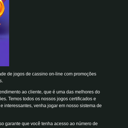
dade de jogos de cassino on-line com promoções
s.
tendimento ao cliente, que é uma das melhores do
es. Temos todos os nossos jogos certificados e
 interessantes, venha jogar em nosso sistema de
esso garante que você tenha acesso ao número de