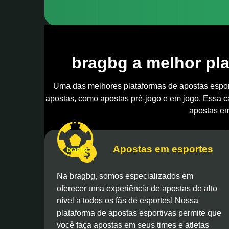
bragbg a melhor pla
Uma das melhores plataformas de apostas esporti
apostas, como apostas pré-jogo e em jogo. Essa ca
apostas em
Apostas em esportes
Na bragbg, somos especializados em
oferecer uma experiência de apostas de alto
nível a todos os fãs de esportes! Nossa
plataforma de apostas esportivas permite que
você faça apostas em seus times e atletas