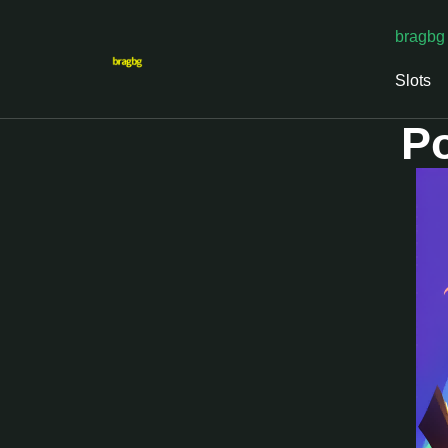
bragbg
Slots
P