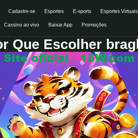
Cadastre-se
Esportes
E-sports
Esportes Virtuais
Cassino ao vivo
Baixar App
Promoções
or Que Escolher brag