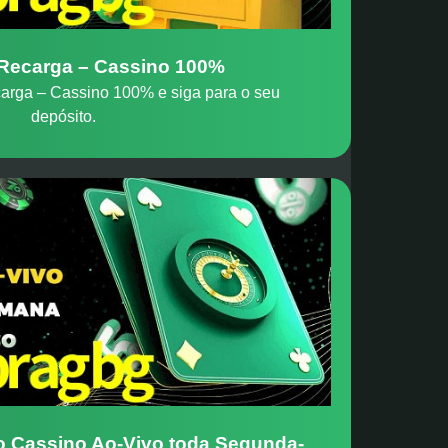
Recarga – Cassino 100%
arga – Cassino 100% e siga para o seu
depósito.
 Cassino Ao-Vivo toda Segunda-